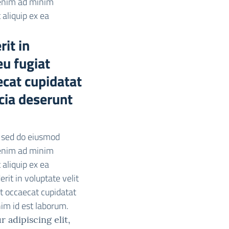
 enim ad minim
 aliquip ex ea
rit in
eu fugiat
ecat cupidatat
icia deserunt
, sed do eiusmod
 enim ad minim
 aliquip ex ea
it in voluptate velit
nt occaecat cupidatat
nim id est laborum.
 adipiscing elit,