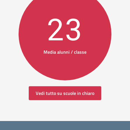
23
Media alunni / classe
Vedi tutto su scuole in chiaro