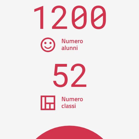
1200
Numero
alunni
52
Numero
classi